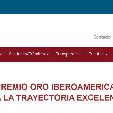
Contacto
??
???
???
Gestiones/Trámites
Transparencia
Tributos
bsections???
ey.formatter.header.toggle.subsections???
key.formatter.header.toggle.subsecti
key.f