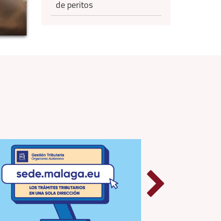
de peritos
Avanz
slider