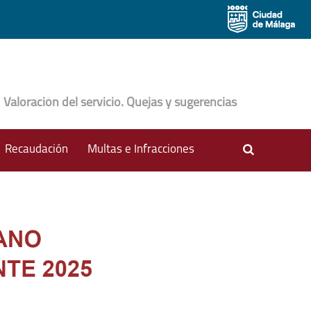
Valoración del servicio. Quejas y sugerencias
Buscador
Recaudación
Multas e Infracciones
ons???
ormatter.header.toggle.subsections???