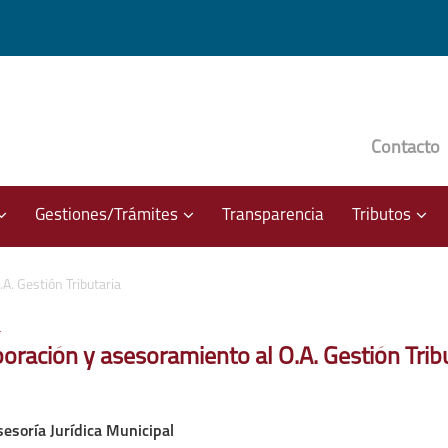
Contacto
??
???
???
Gestiones/Trámites
Transparencia
Tributos
bsections???
ey.formatter.header.toggle.subsections???
key.formatter.header.toggle.subsecti
key.f
A. Gestión Tributaria
r
oración y asesoramiento al O.A. Gestión Trib
esoría Jurídica Municipal