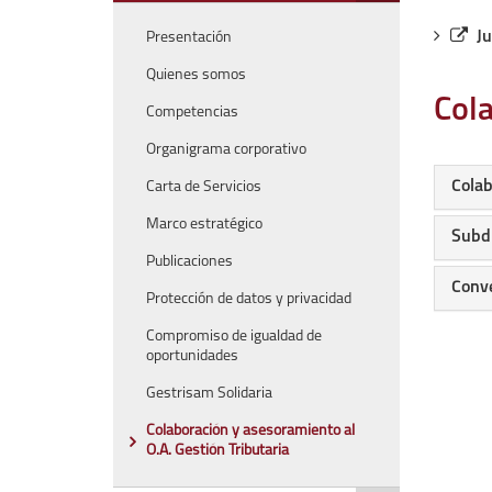
para
inicio
desplegar/pleg
Ju
Presentación
secciones
hijas:
Quienes somos
'Quienes
Cola
Competencias
somos'
Organigrama corporativo
Colab
Carta de Servicios
Marco estratégico
Subdi
Publicaciones
Conve
Protección de datos y privacidad
Compromiso de igualdad de
oportunidades
Gestrisam Solidaria
Colaboración y asesoramiento al
O.A. Gestión Tributaria