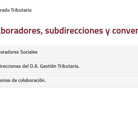
ar
rado Tributario
boradores, subdirecciones y conve
Icono
oradores Sociales
para
plegar
Icono
recciones del O.A. Gestión Tributaria.
y
para
desplegar
plegar
Icono
nios de colaboración.
el
y
para
bloque
desplegar
plegar
el
y
bloque
desplegar
el
bloque