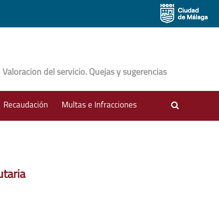
Valoración del servicio. Quejas y sugerencias
Buscador
Recaudación
Multas e Infracciones
ons???
ormatter.header.toggle.subsections???
utaria